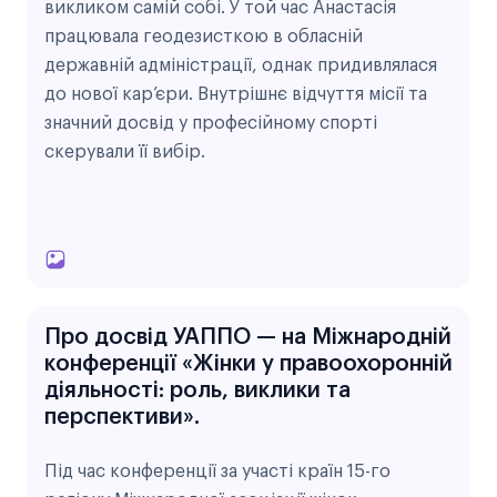
викликом самій собі. У той час Анастасія
працювала геодезисткою в обласній
державній адміністрації, однак придивлялася
до нової кар’єри. Внутрішнє відчуття місії та
значний досвід у професійному спорті
скерували її вибір.
Г
а
л
Про досвід УАППО — на Міжнародній
е
конференції «Жінки у правоохоронній
р
діяльності: роль, виклики та
перспективи».
е
я
Під час конференції за участі країн 15-го