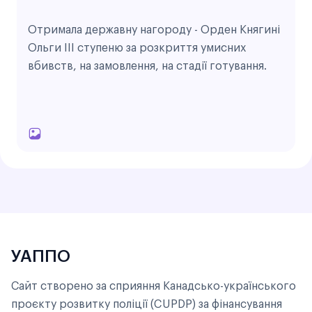
Отримала державну нагороду - Орден Княгині
Ольги III cтупеню за розкриття умисних
вбивств, на замовлення, на стадії готування.
Г
а
л
е
р
е
я
УАППО
Сайт створено за сприяння Канадсько-українського
проєкту розвитку поліції (CUPDP) за фінансування